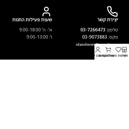
יצירת קשר
שעות פעילות החנות
טלפון:
03-7266473
א'- ה' 9:00-18:00
פקס:
03-9073883
ו': 9:00-13:00
idandovev@gmail.com
חנות
רשימת משאלות
עגלת קניות
החשבון שלי
משלוח חינם
משלוחים לכל הארץ
ברכישה מעל 500 ₪
חברת שליחויות: 40 ₪
1-7 ימי עסקים
איסוף בתאום מראש