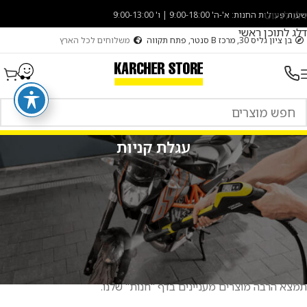
דלג לניווט
שעות פעילות החנות: א'-ה' 9:00-18:00 | ו' 9:00-13:00
דלג לתוכן ראשי
בן ציון גליס 30, מרכז B סנטר, פתח תקווה
משלוחים לכל הארץ
עגלת קניות
סל הקניות שלך ריק כרגע.
לפני שתמשיך לקופה עליך להוסיף כמה מוצרים לעגלת הקניות שלך.
תמצא הרבה מוצרים מעניינים בדף "חנות" שלנו.