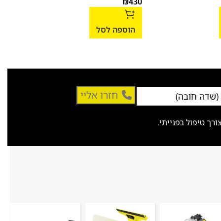
למק
₪
430
223
הוספה לסל
הו
חזרו אליי
ך טיפול בפנייתי.