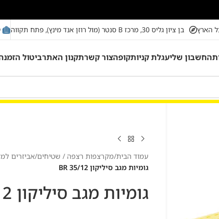
מ
ל הארץ
בן ציון גליס 30, מרכז B סנטר (מול רוזן אנד מינץ), פתח תקווה
ת
החשבון שלי
עגלת קניות
קופה
צור קשר
תקנון האתר
ביטול הזמנה
עמוד הבית
/
מקרצפות רצפה / שטיחים
/
אביזרים למ
גומיות מגב סיליקון 35/12 BR
גומיות מגב סיליקון 35/12 BR