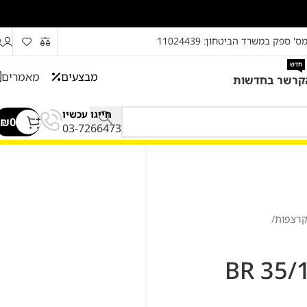
ס' ספק במשרד הביטחון: 11024439
חדש
מבצעים
מאמרים
קרשר בחדשות
חייגו עכשיו
₪
0
03-7266473
קרצפות
/