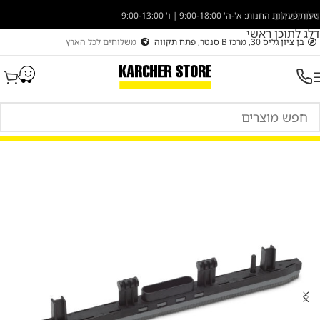
דלג לניווט
שעות פעילות החנות: א'-ה' 9:00-18:00 | ו' 9:00-13:00
דלג לתוכן ראשי
בן ציון גליס 30, מרכז B סנטר, פתח תקווה
משלוחים לכל הארץ