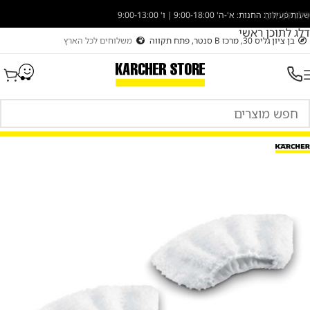
דלג לניווט
שעות פעילות החנות: א'-ה' 9:00-18:00 | ו' 9:00-13:00
דלג לתוכן ראשי
בן ציון גליס 30, מרכז B סנטר, פתח תקווה
משלוחים לכל הארץ