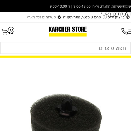
דלג לניווט
שעות פעילות החנות: א'-ה' 9:00-18:00 | ו' 9:00-13:00
דלג לתוכן ראשי
בן ציון גליס 30, מרכז B סנטר, פתח תקווה
משלוחים לכל הארץ