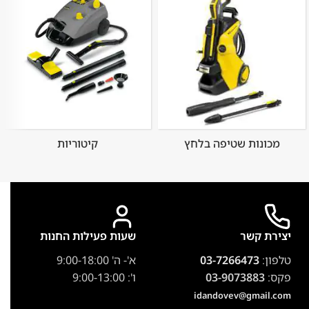
מכונות שטיפה בלחץ
קיטוריות
יצירת קשר
שעות פעילות החנות
טלפון:
03-7266473
א'- ה' 9:00-18:00
פקס:
03-9073883
ו': 9:00-13:00
idandovev@gmail.com