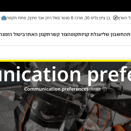
מ
ל הארץ
בן ציון גליס 30, מרכז B סנטר (מול רוזן אנד מינץ), פתח תקווה
ת
החשבון שלי
עגלת קניות
קופה
צור קשר
תקנון האתר
ביטול הזמנה
ication pref
דף הבית
/
Communication preferences