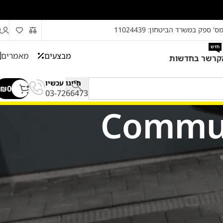
ס' ספק במשרד הביטחון: 11024439
חדש
מבצעים
מאמרים
קרשר בחדשות
חייגו עכשיו
₪
0
03-7266473
Commun
מוצרים
סט גומיות למכונת שטיפה
₪
69