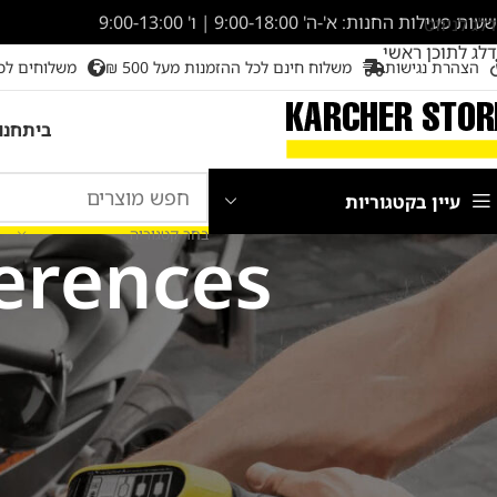
שעות פעילות החנות: א'-ה' 9:00-18:00 | ו' 9:00-13:00
דלג לניווט
דלג לתוכן ראשי
הצהרת נגישות
משלוח חינם לכל ההזמנות מעל 500 ₪
משלוחים לכ
בית
חנו
עיין בקטגוריות
בחר קטגוריה
erences
[automatewoo_communication_preferences]