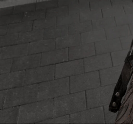
שואב אבק יבש T 11/1 קלאסי
₪
1,890
זוג מגבי סיליקון לתעשייה BD
₪
855
גומיות מגב סיליקון 35/12 BR
₪
245
צינור גמיש NT 30/1
₪
360