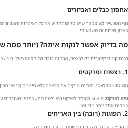
אחסון כבלים ואביזרים
גוף המכשיר מעוצב כך שיש מקום לתקוע את כל הצינורות והאביזרים 
בארון שירות זה משמעותי.
מה בדיוק אפשר לנקות איתה? (יותר ממה 
רבים קונים קיטורית רק לרצפה, אבל זה בזבוז של הפוטנציאל. ה-SC4 היא מכונת "דיטיילינג" לבית. הנה השימושים העיקריים:
1. רצפות ופרקטים
השימוש הקלאסי. האדים מנקים את הרצפה ללא סימנים (כי אין סבו
טיפ לפרקט:
ה-SC4 בטוחה לפרקט (עץ ולמינציה), בתנאי שעובדי
במקום אחד יותר מדי זמן.
2. הפוגות (רובה) בין האריחים
זו הבעיה הכי גדולה בבתים ישנים. הרובה משחירה.