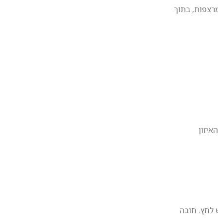
 קטנים – בין המרצפות, בתוך
באמצע, בנקודת האיזון
 לחץ. חובה