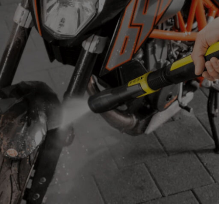
מערכת שני מכלים
המאפשרת מילוי מים תוך כדי עבודה
SC יכולה להחליף לכם חצי מארון חומרי הניקוי.
עדיף?
ות באמצעות המסה כימית: שופכים חומר, הוא תוקף את הלכלוך, ואנחנ
ם:
המים במכשיר מגיעים לרתיחה והופכים לאדים בטמפרטורה של כ-100 מעלות צלזיוס (ובנקודת היציאה מהדיזה אף יותר). החום הג
 במסיר שומנים חריף.
רוב החיידקים והבקטריות הביתיות (כולל קרדית 