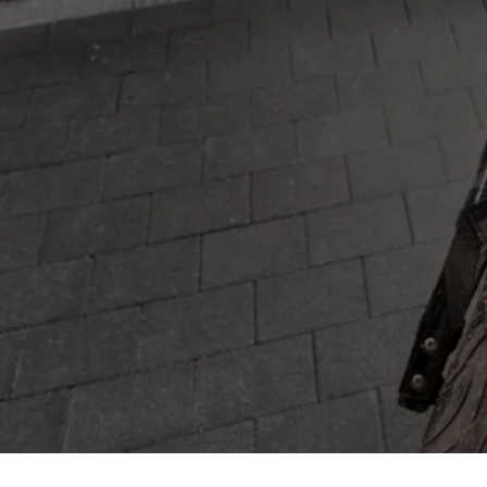
₪
69
 ללא צורך
שואב אבק יבש T 11/1 קלאסי
₪
1,890
ו מנגבים.
זוג מגבי סיליקון לתעשייה BD
₪
855
גומיות מגב סיליקון 35/12 BR
בוה עושה שתי
₪
245
צינור גמיש NT 30/1
האבק) לא שורדים בטמפרטורות הללו. מחקרים מראים שקיטור הורג 99.99% מהבקטריות
₪
360