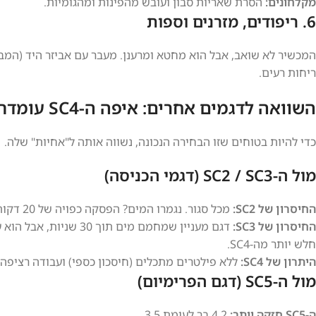
מקלחונים:
הסרת שאריות סבון ועובש מהפינות ומהגומיות.
6. ריפודים, מזרנים וספות
המכשיר לא שואב, אבל הוא מחטא ומרענן. מעבר עם אביזר היד (המברש
ריחות רעים.
השוואה לדגמים אחרים: איפה ה-SC4 עומדת?
כדי להיות בטוחים שזו הבחירה הנכונה, נשווה אותה ל"אחיות" שלה.
מול ה-SC2 / SC3 (דגמי הכניסה)
החיסרון של SC2:
מכל סגור. נגמרו המים? הפסקה כפויה של 20 דקות. מתאים לדירות רווקים קטנות, פחות למשפחה.
החיסרון של SC3:
דגם מעניין שמחמם מים 
חלש יותר מה-SC4.
היתרון של SC4:
ללא פילטרים מתכלים (חיסכון כספי) ועבודה רציפה.
מול ה-SC5 (דגם הפרימיום)
ה-SC5 חזקה יותר:
4.2 בר לעומת 3.5.