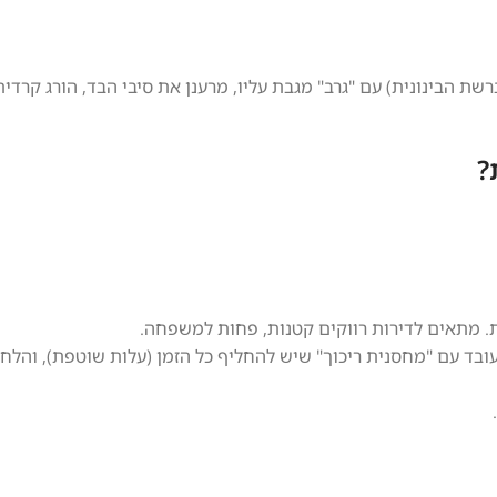
ת הבינונית) עם "גרב" מגבת עליו, מרענן את סיבי הבד, הורג קרדי
תוך 30 שניות, אבל הוא עובד עם "מחסנית ריכוך" שיש להחליף כל הזמן (עלות שוטפת), ו