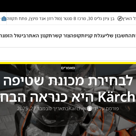
מ
ל הארץ
בן ציון גליס 30, מרכז B סנטר (מול רוזן אנד מינץ), פתח תקווה
ת
החשבון שלי
עגלת קניות
קופה
צור קשר
תקנון האתר
ביטול הזמנה
מאמרים
בחירת מכונת שטיפה בל
דויקת עבורכם
פורסם על ידי
Karcher
בתאריך נובמבר 27, 2025
ריפים לניקיון פיזיקלי באמצעות חום ולחץ. מכונת קיטור (קיטורית) 