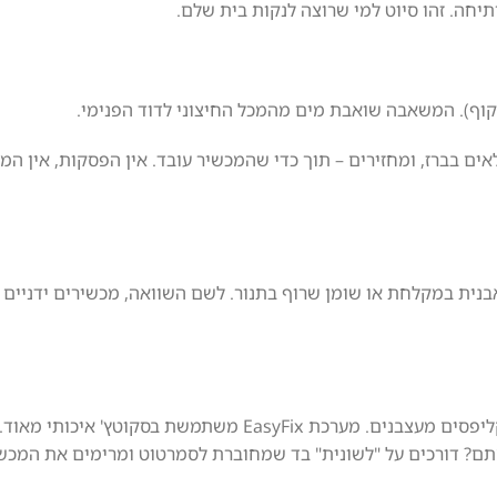
שקוף). המשאבה שואבת מים מהמכל החיצוני לדוד הפנימי.
 בברז, ומחזירים – תוך כדי שהמכשיר עובד. אין הפסקות, אין המת
בנית במקלחת או שומן שרוף בתנור. לשם השוואה, מכשירים ידניים 
בעבר, החלפת סמרטוט הרצפה הייתה כרוכה בהתכופפות ושימוש בקליפסים מעצבנים. מערכת EasyFix משתמשת
תם? דורכים על "לשונית" בד שמחוברת לסמרטוט ומרימים את המכשי