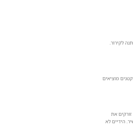
נה לקירור.
קטנים מוציאים
 בסקוטץ' איכותי מאוד. זורקים את
ר. הידיים לא