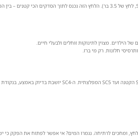
האדים לא סתם יוצאים, הם נדחפים החוצה בלחץ (במקרה של ה-SC4, לחץ של 3.5 בר). הלחץ הזה נכנס לתוך הסדקים הכי
של הילדים. מצוין לתינוקות זוחלים ולבעלי חיים.
רסיסי חלונות. רק מי ברז.
למה דווקא הדגם הזה הפך לסטנדרט? קרשר מציעה מגוון רחב, מ-SC1 הקטנה ועד SC5 המפלצתית. ה-SC4 יושבת בדיוק 
 לחץ, ומחכים לרתיחה. נגמרו המים? אי אפשר לפתוח את הפקק כי יש