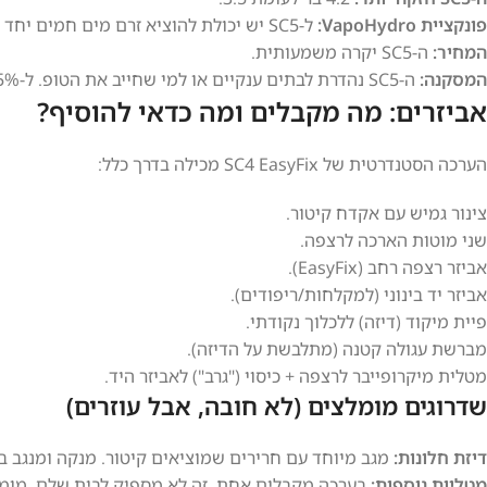
פונקציית VapoHydro:
ל-SC5 יש יכולת להוציא זרם מים חמים יחד עם הקיטור כדי לשטוף לכלוך קשה. ב-SC4 יש רק קיטור.
המחיר:
ה-SC5 יקרה משמעותית.
המסקנה:
ה-SC5 נהדרת לבתים ענקיים או למי שחייב את הטופ. ל-95% מהמשתמשים, ה-SC4 מספקת את אותה תוצאה במחיר שפוי יותר.
אביזרים: מה מקבלים ומה כדאי להוסיף?
הערכה הסטנדרטית של SC4 EasyFix מכילה בדרך כלל:
צינור גמיש עם אקדח קיטור.
שני מוטות הארכה לרצפה.
אביזר רצפה רחב (EasyFix).
אביזר יד בינוני (למקלחות/ריפודים).
פיית מיקוד (דיזה) ללכלוך נקודתי.
מברשת עגולה קטנה (מתלבשת על הדיזה).
מטלית מיקרופייבר לרצפה + כיסוי ("גרב") לאביזר היד.
שדרוגים מומלצים (לא חובה, אבל עוזרים)
דיזת חלונות:
מגב מיוחד עם חרירים שמוציאים קיטור. מנקה ומנגב בו 
מטליות נוספות:
בערכה מקבלים אחת. זה לא מספיק לבית שלם. מומלץ