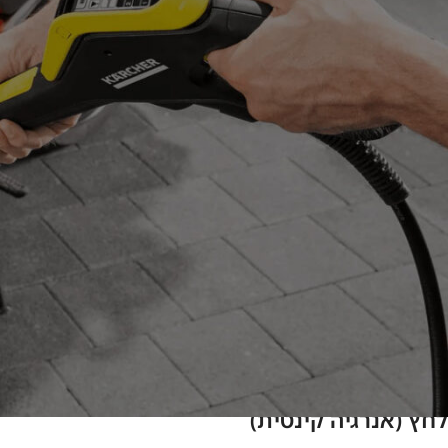
בניגוד לדגמים בסיסיים, ה-SC4 מציעה את היתרון הקריטי ביותר לניקוי בית שלם:
לעצור ולחכות שהמכשיר יתקרר. במאמר זה נבין לעומק איך הקיטור עובד, למה זה בריא יותר, וכיצד ה-4
פיזיקה במקום כימיה: איך זה עובד ולמה זה 
לפני שנדבר על המכשיר, חשוב להבין את העיקרון. רובנו רגילים לנק
קיטורית עובדת אחרת לגמרי. היא משתמשת בשני כוחות טבע בסיסיי
טמפרטורה גבוהה (הלם תרמי)
פעולות:
המסת שומנים:
שומן ולכלוך דביק פשוט נמסים בחום גבוה, ללא צורך
חיטוי:
הנפוצות בבית.
לחץ (אנרגיה קינטית)