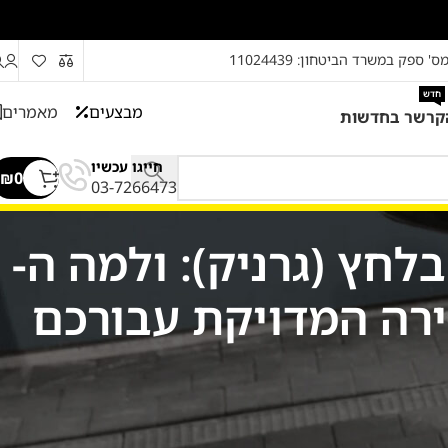
ס' ספק במשרד הביטחון: 11024439
חדש
מבצעים
מאמרים
קרשר בחדשות
חייגו עכשיו
₪
0
03-7266473
חץ (גרניק): ולמה ה-
מוצרים
היא לא רק
"מגב משוכלל", אלא מערכת חיטוי וניקוי עמוק. עבור הבית המשפחתי הממוצע, שרוצה לשלב בין עוצמה, נוחות עבודה רציפה ומחיר הגיוני, ה-Kärcher
סט גומיות למכונת שטיפה