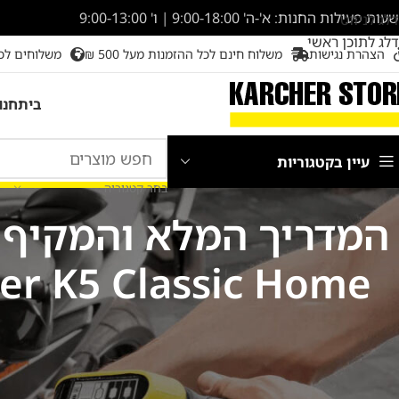
שעות פעילות החנות: א'-ה' 9:00-18:00 | ו' 9:00-13:00
דלג לניווט
דלג לתוכן ראשי
הצהרת נגישות
משלוח חינם לכל ההזמנות מעל 500 ₪
משלוחים לכ
בית
חנו
עיין בקטגוריות
בחר קטגוריה
המדריך המלא והמקיף ל
Kärcher K5 Classic Home היא כנראה הבחירה המ
עולם הניקיון עובר בעשור האחרון שינוי תפיסתי: המעבר מכימיקלים ח
SC4 EasyFix היא הבחירה המנצחת.