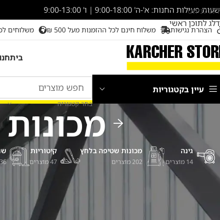
שעות פעילות החנות: א'-ה' 9:00-18:00 | ו' 9:00-13:00
דלג לניווט
דלג לתוכן ראשי
הצהרת נגישות
משלוח חינם לכל ההזמנות מעל 500 ₪
משלוחים לכ
בית
חנו
עיין בקטגוריות
בחר קטגוריה
מכונות 
גינה
מכונות שטיפה בלחץ
קיטוריות
שו
14 מוצרים
202 מוצרים
47 מוצרים
136 מוצ
סינון לפי מחיר
באמצעות מכונו
הזרקה/יניקה
,
מכ
עמוד הבית
/
מכונ