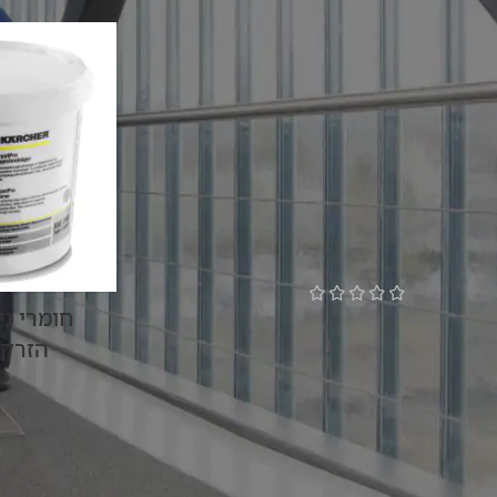
סנן
הממולצים
שואב אבק תיק גב אלחוטי BVL 5/1
Bp
חומרי ני
₪
5,800
הזרקה
סבון לניקוי משטחי אבן
₪
99
צינור לפתיחת סתימות 15 מטר