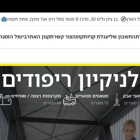
מ
ל הארץ
בן ציון גליס 30, מרכז B סנטר (מול רוזן אנד מינץ), פתח תקווה
ת
החשבון שלי
עגלת קניות
קופה
צור קשר
תקנון האתר
ביטול הזמנה
לניקיון ריפודים
אבי אבק
מטאטים מכאניים
מקרצפות רצפה / שטיחים
רים
15 מוצרים
64 מוצרים
ת
Karcher Store
תוכלו לבצע ניקוי עמוד ויסודי של ריפודים, ספות, 
ונות הזרקה\יניקה
,
אביזרים למכונות הזרקה/יניקה
ות לניקיון ריפודים ושטיחים