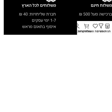
משלוח חינם
משלוחים לכל הארץ
ברכישה מעל 500 ₪
חברת שליחויות: 40 ₪
1-7 ימי עסקים
איסוף בתאום מראש
חנות
מסננים
רשימת משאלות
עגלת קניות
החשבון שלי
תשלום מאובטח
הצהרת נגישות
תשלום נוח בכרטיס אשראי
הצהרת נגישות לאתר קרשר
סטור
תקנון האתר
מדיניות פרטיות
CREATED BY
Twins Marketing