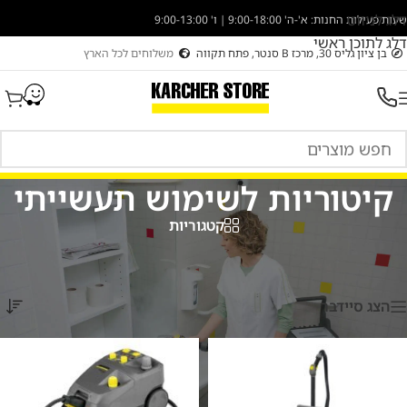
דלג לניווט
שעות פעילות החנות: א'-ה' 9:00-18:00 | ו' 9:00-13:00
דלג לתוכן ראשי
בן ציון גליס 30, מרכז B סנטר, פתח תקווה
משלוחים לכל הארץ
קיטוריות לשימוש תעשייתי
קטגוריות
עמוד הבית
/
קיטוריות
/
קיטוריות לשימוש תעשייתי
מציגים את כל ⁦3⁩ התוצאות
הצג סיידבר