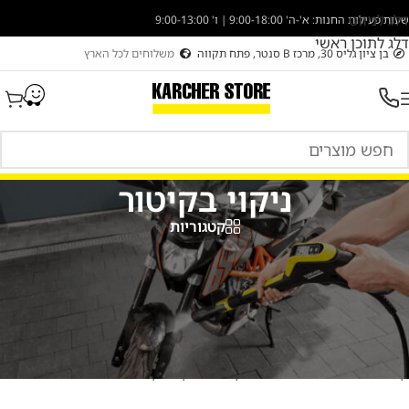
דלג לניווט
שעות פעילות החנות: א'-ה' 9:00-18:00 | ו' 9:00-13:00
דלג לתוכן ראשי
בן ציון גליס 30, מרכז B סנטר, פתח תקווה
משלוחים לכל הארץ
ניקוי בקיטור
קטגוריות
קיטורית
לצורך ניקוי בקיטור היא אחת השיטות היעילות ביותר לניקוי
ולהיפטרות מחיידקים לא רצויים.
מבחר מכשירים מקצועיים לצורך ניקוי בקיטור.
קיטורית תעשייתית
,
קיטורית ביתית
ואף
אביזרים לקיטורית
.
קרשר סטור מתמחים בכל הקשור לניקוי בקיטור.