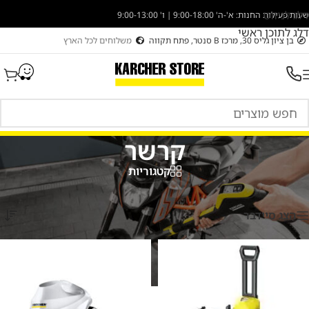
דלג לניווט
שעות פעילות החנות: א'-ה' 9:00-18:00 | ו' 9:00-13:00
דלג לתוכן ראשי
בן ציון גליס 30, מרכז B סנטר, פתח תקווה
משלוחים לכל הארץ
קרשר
קטגוריות
עמוד הבית
/
מוצרים המתויגים “קרשר”
מציגים את כל ⁦6⁩ התוצאות
הצג סיידבר