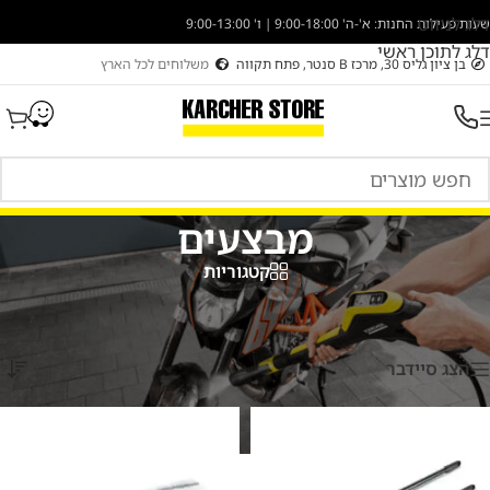
דלג לניווט
שעות פעילות החנות: א'-ה' 9:00-18:00 | ו' 9:00-13:00
דלג לתוכן ראשי
בן ציון גליס 30, מרכז B סנטר, פתח תקווה
משלוחים לכל הארץ
מבצעים
קטגוריות
עמוד הבית
/
מוצרים המתויגים “מבצעים”
/
עמוד 4
מציג 49–64 מתוך 129 תוצאות
הצג סיידבר