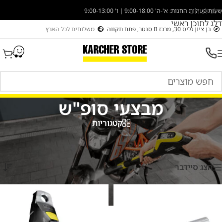
דלג לניווט
שעות פעילות החנות: א'-ה' 9:00-18:00 | ו' 9:00-13:00
דלג לתוכן ראשי
בן ציון גליס 30, מרכז B סנטר, פתח תקווה
משלוחים לכל הארץ
מבצעי סופ"ש
קטגוריות
עמוד הבית
/
מוצרים המתויגים “מבצעי סופ"ש”
/
עמוד 2
מציג 17–32 מתוך 253 תוצאות
הצג סיידבר