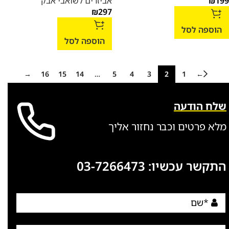
199
₪
אביזרים לשואבי אבק
₪
297
הוספה לסל
הוספה לסל
→
16
15
14
…
5
4
3
2
1
←
שלח הודעה
מלא פרטים וכבר נחזור אליך
התקשר עכשיו:
03-7266473