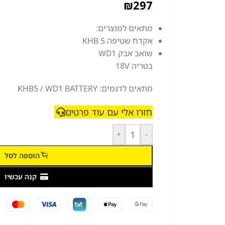
₪
297
מתאים למוצרים:
אקדח שטיפה KHB 5
שואב אבק WD1
בטריה 18V
מתאים לדגמים: KHB5 / WD1 BATTERY
חזרו אלי עם עוד פרטים
+
-
הוספה לסל
קנה עכשיו