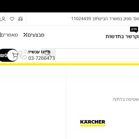
ס' ספק במשרד הביטחון: 11024439
חדש
מבצעים
מאמרים
קרשר בחדשות
חייגו עכשיו
₪
0
03-7266473
 שטיפה בלחץ
/