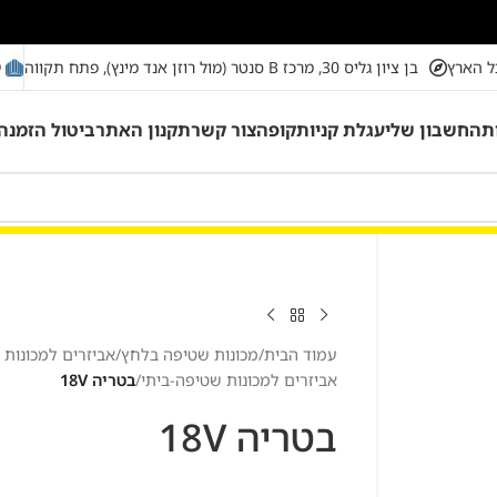
מ
ל הארץ
בן ציון גליס 30, מרכז B סנטר (מול רוזן אנד מינץ), פתח תקווה
ת
החשבון שלי
עגלת קניות
קופה
צור קשר
תקנון האתר
ביטול הזמנה
עמוד הבית
/
מכונות שטיפה בלחץ
/
אביזרים למכונות
אביזרים למכונות שטיפה-ביתי
/
בטריה 18V
בטריה 18V