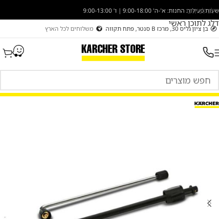
דלג לניווט
שעות פעילות החנות: א'-ה' 9:00-18:00 | ו' 9:00-13:00
דלג לתוכן ראשי
בן ציון גליס 30, מרכז B סנטר, פתח תקווה
משלוחים לכל הארץ