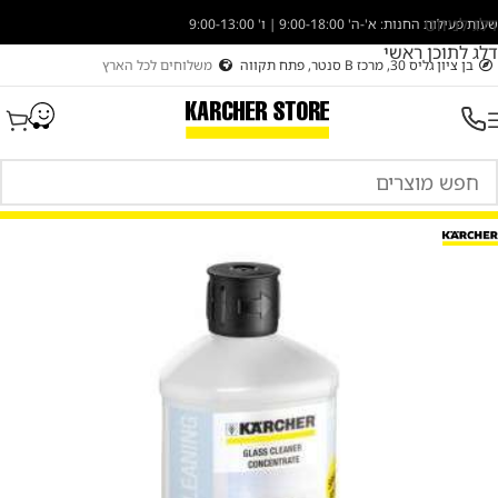
דלג לניווט
שעות פעילות החנות: א'-ה' 9:00-18:00 | ו' 9:00-13:00
דלג לתוכן ראשי
בן ציון גליס 30, מרכז B סנטר, פתח תקווה
משלוחים לכל הארץ