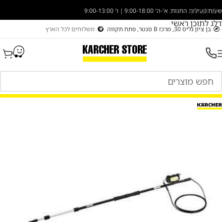
דלג לניווט
שעות פעילות החנות: א'-ה' 9:00-18:00 | ו' 9:00-13:00
דלג לתוכן ראשי
בן ציון גליס 30, מרכז B סנטר, פתח תקווה
משלוחים לכל הארץ