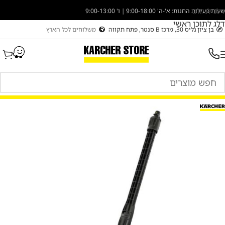
דלג לניווט
שעות פעילות החנות: א'-ה' 9:00-18:00 | ו' 9:00-13:00
דלג לתוכן ראשי
בן ציון גליס 30, מרכז B סנטר, פתח תקווה
משלוחים לכל הארץ