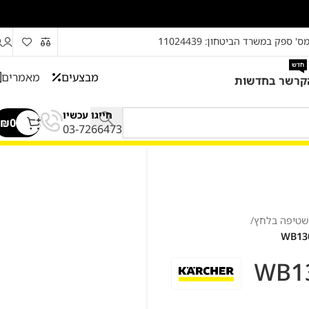
ס' ספק במשרד הביטחון: 11024439
חדש
מבצעים
מאמרים
קרשר בחדשות
חייגו עכשיו
₪
0
03-7266473
 שטיפה בלחץ
/