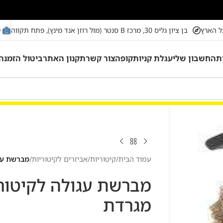
מ
ל הארץ
בן ציון גליס 30, מרכז B סנטר (מול רוזן אנד מינץ), פתח תקווה
ת
החשבון שלי
עגלת קניות
קופה
צור קשר
תקנון האתר
ביטול הזמנה
עמוד הבית
/
קיטוריות
/
אביזרים לקיטוריות
/
מברשת עג
מברשת עגולה לקיטור
מגרדת