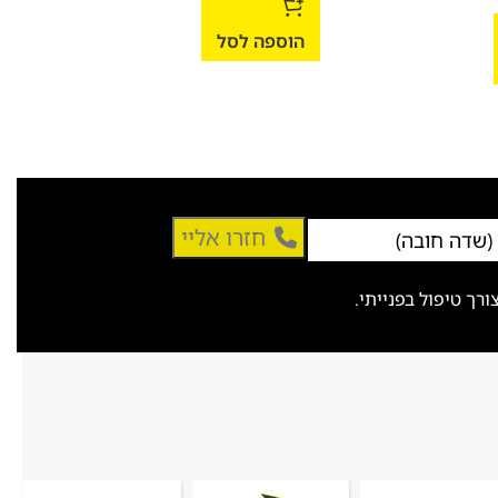
חומר
,200
הוספה לסל
הו
חזרו אליי
ך טיפול בפנייתי.