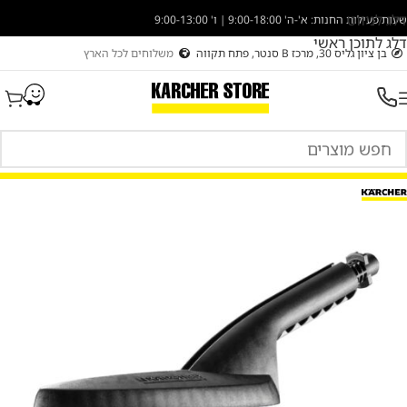
דלג לניווט
שעות פעילות החנות: א'-ה' 9:00-18:00 | ו' 9:00-13:00
דלג לתוכן ראשי
בן ציון גליס 30, מרכז B סנטר, פתח תקווה
משלוחים לכל הארץ