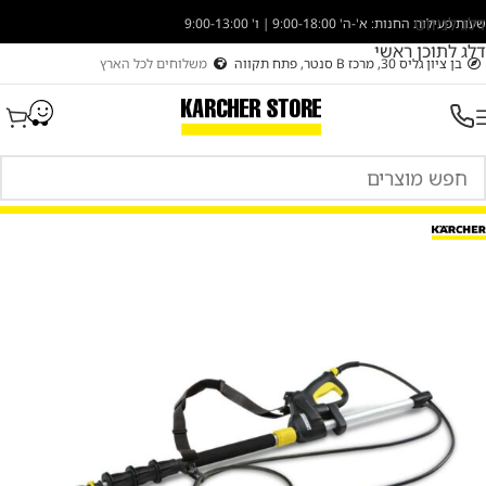
דלג לניווט
שעות פעילות החנות: א'-ה' 9:00-18:00 | ו' 9:00-13:00
דלג לתוכן ראשי
בן ציון גליס 30, מרכז B סנטר, פתח תקווה
משלוחים לכל הארץ