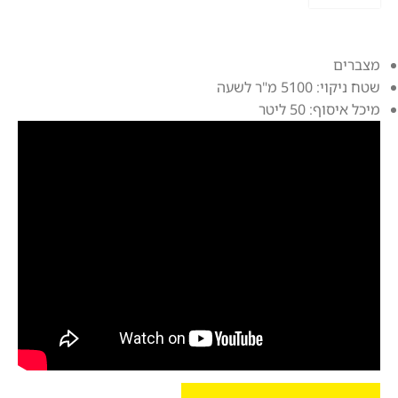
מצברים
שטח ניקוי: 5100 מ"ר לשעה
מיכל איסוף: 50 ליטר