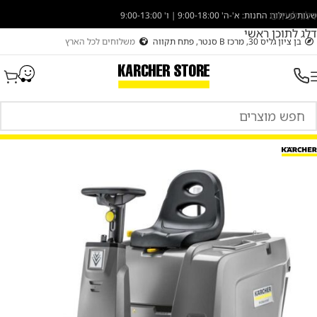
דלג לניווט
שעות פעילות החנות: א'-ה' 9:00-18:00 | ו' 9:00-13:00
דלג לתוכן ראשי
בן ציון גליס 30, מרכז B סנטר, פתח תקווה
משלוחים לכל הארץ