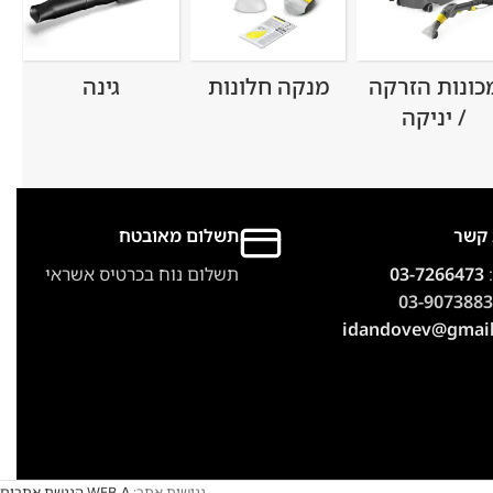
כונות הזרקה
מנקה חלונות
גינה
/ יניקה
 קשר
תשלום מאובטח
:
03-7266473
תשלום נוח בכרטיס אשראי
03-9073883
idandovev@gmai
נגישות אתר:
WEB-A הנגשת אתרים