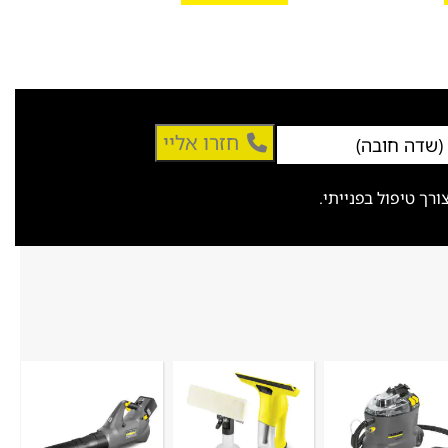
הו
חזרו אליי
ך טיפול בפנייתי.