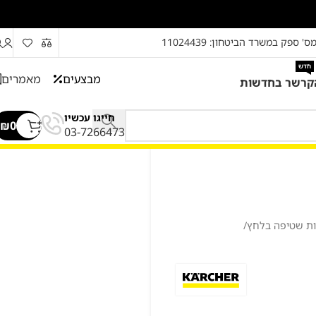
ס' ספק במשרד הביטחון: 11024439
חדש
מבצעים
מאמרים
קרשר בחדשות
חייגו עכשיו
₪
0
03-7266473
נות שטיפה בלחץ
/