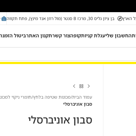
מ
ל הארץ
בן ציון גליס 30, מרכז B סנטר (מול רוזן אנד מינץ), פתח תקווה
ת
החשבון שלי
עגלת קניות
קופה
צור קשר
תקנון האתר
ביטול הזמנה
עמוד הבית
/
מכונות שטיפה בלחץ
/
חומרי ניקוי למכו
סבון אוניברסלי
סבון אוניברסלי