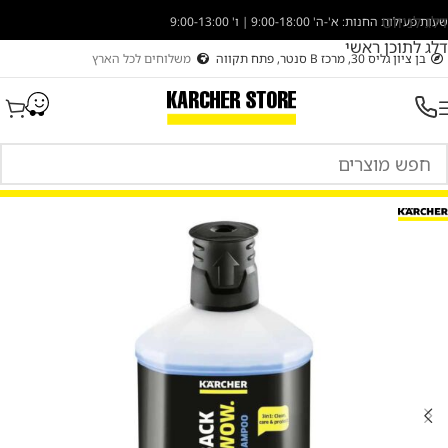
דלג לניווט
שעות פעילות החנות: א'-ה' 9:00-18:00 | ו' 9:00-13:00
דלג לתוכן ראשי
בן ציון גליס 30, מרכז B סנטר, פתח תקווה
משלוחים לכל הארץ