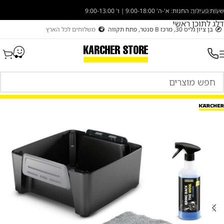
דלג לניווט
שעות פעילות החנות: א'-ה' 9:00-18:00 | ו' 9:00-13:00
דלג לתוכן ראשי
בן ציון גליס 30, מרכז B סנטר, פתח תקווה
משלוחים לכל הארץ