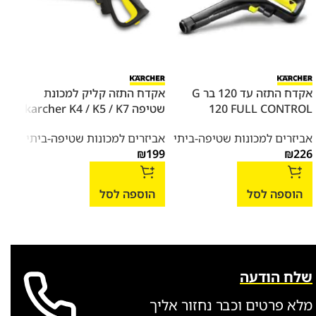
אקדח התזה עד 120 בר G
אקדח התזה קליק למכונת
צינור 10 מטר
120 FULL CONTROL
שטיפה karcher K4 / K5 / K7
אביז
אביזרים למכונות שטיפה-ביתי
אביזרים למכונות שטיפה-ביתי
בלח
226
₪
199
₪
שטיפ
למכו
288
הוספה לסל
הוספה לסל
הו
שלח הודעה
מלא פרטים וכבר נחזור אליך