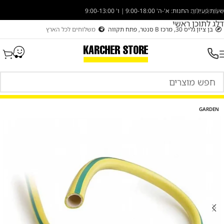
דלג לניווט
שעות פעילות החנות: א'-ה' 9:00-18:00 | ו' 9:00-13:00
דלג לתוכן ראשי
בן ציון גליס 30, מרכז B סנטר, פתח תקווה
משלוחים לכל הארץ
GARDEN