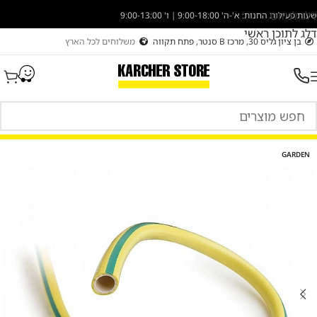
דלג לניווט
שעות פעילות החנות: א'-ה' 9:00-18:00 | ו' 9:00-13:00
דלג לתוכן ראשי
בן ציון גליס 30, מרכז B סנטר, פתח תקווה
משלוחים לכל הארץ
GARDEN