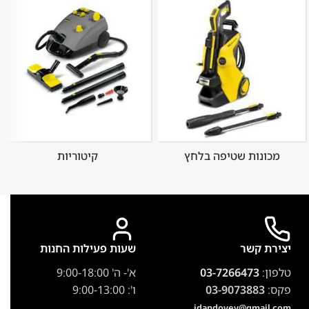
מכונות שטיפה בלחץ
קיטוריות
יצירת קשר
שעות פעילות החנות
טלפון:
03-7266473
א'- ה' 9:00-18:00
פקס:
03-9073883
ו': 9:00-13:00
idandovev@gmail.com