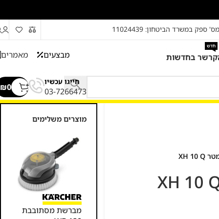
ס' ספק במשרד הביטחון: 11024439
חדש
מבצעים
מאמרים
קרשר בחדשות
חייגו עכשיו
₪
0
03-7266473
מוצרים משלימים
מיכל סבון 5 ליטר
מברשת מסתובבת
מקצ