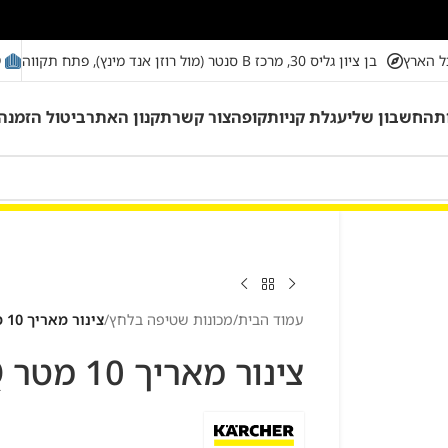
מ
ל הארץ
בן ציון גליס 30, מרכז B סנטר (מול רוזן אנד מינץ), פתח תקווה
ת
החשבון שלי
עגלת קניות
קופה
צור קשר
תקנון האתר
ביטול הזמנה
עמוד הבית
/
מכונות שטיפה בלחץ
/
צינור מאריך 10 מטר XH 10 Q
צינור מאריך 10 מטר XH 10 Q