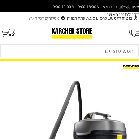
דלג לניווט
שעות פעילות החנות: א'-ה' 9:00-18:00 | ו' 9:00-13:00
דלג לתוכן ראשי
בן ציון גליס 30, מרכז B סנטר, פתח תקווה
משלוחים לכל הארץ