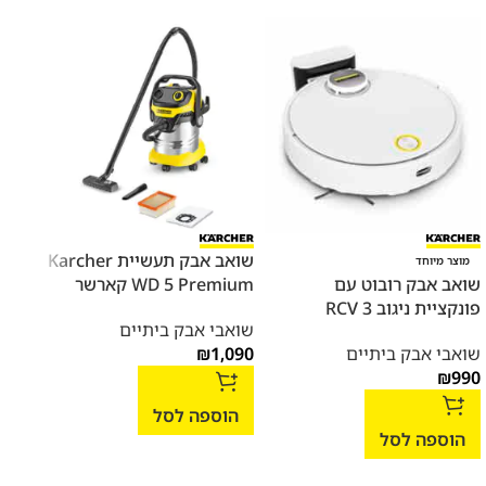
‏שואב אבק תעשיית Karcher
שוט
מוצר מיוחד
שואב אבק רובוט עם
WD 5 Premium קארשר
FC7 הסדרה החדש
פונקציית ניגוב RCV 3
שואבי אבק ביתיים
מקר
שואבי אבק ביתיים
1,090
₪
ביתי
,790
₪
990
הוספה לסל
הוספה לסל
הו