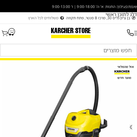
דלג לניווט
שעות פעילות החנות: א'-ה' 9:00-18:00 | ו' 9:00-13:00
דלג לתוכן ראשי
בן ציון גליס 30, מרכז B סנטר, פתח תקווה
משלוחים לכל הארץ
אזל מהמלאי
מוצר חדש