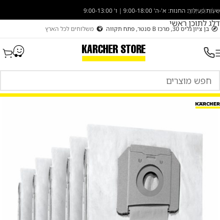
דלג לניווט
שעות פעילות החנות: א'-ה' 9:00-18:00 | ו' 9:00-13:00
דלג לתוכן ראשי
בן ציון גליס 30, מרכז B סנטר, פתח תקווה
משלוחים לכל הארץ