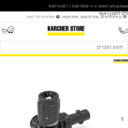
דלג לניווט
שעות פעילות החנות: א'-ה' 9:00-18:00 | ו' 9:00-13:00
דלג לתוכן ראשי
בן ציון גליס 30, מרכז B סנטר, פתח תקווה
משלוחים לכל הארץ