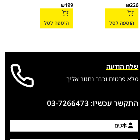
199
₪
199
₪
226
הוספה לסל
הוספה לסל
הו
שלח הודעה
מלא פרטים וכבר נחזור אליך
התקשר עכשיו:
03-7266473