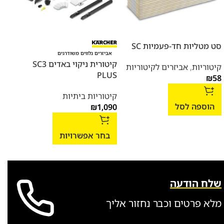
סט מטליות חד-פעמיות SC
אביזרים נלווים משודרגים
הסד
קיטורית ניקוי באדים SC3
קיטוריות
,
אביזרים לקיטוריות
ROL
PLUS
₪
58
קיטוריות ביתיות
מכונ
הוספה לסל
1,090
₪
שטיפ
,690
בחר אפשרויות
הו
שלח הודעה
מלא פרטים וכבר נחזור אליך