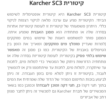
קיטורית Karcher SC3
קיטורית
Karcher SC3
היא קיטורית אופטימלית לשימוש
הביתי. הקיטורית מגיע עם ערכה מלאה לניקוי רצפות לניקוי
כללי. היתרון משמעותי של קיטורית זו לעומת קיטוריות אחרות
בסדרה שלה או מתחתיה הוא
מסנן האבנית
שמגיע איתה.
המסנן פותר למשתמש דאגות של שימוש במים מזוקקים
(למרות שעדיין
מומלץ מים מזוקקים
) ומאריך את הזמן בין
הטיפולים באבנית של הקיטורית. כמו כן מסנן זה
מאפשר
שימוש בלתי פסיק
בקיטורית: לעומת קיטוריות בסדרה שלה או
מתחתיה הדורשות ניתוק של המכשיר כדי למלות מים, לחכות
עד שיתקררו, למלות מים, לחכות עד שיתחממו ורק אז להמשיך
לעבוד, בקיטורית זו ניתן למלא מים בזמן העבודה. זה ניתן
לביצוע בזכות החימום המהיר של הדוד שלה שמרתיח את המים
תוך חצי דקה!
כן, חצי דקה ומוכן לעבודה!
וכמובן כמו בשאר
המכשירים של חברת Karcher גם למכשיר זה ניתן לחבר מגוון
רחב של אביזרים