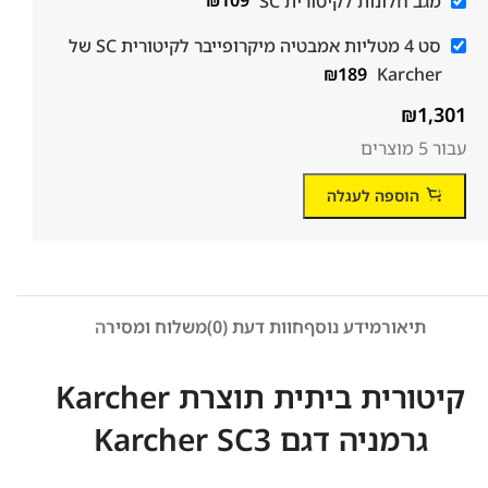
מגב חלונות לקיטורית SC
109
₪
סט 4 מטליות אמבטיה מיקרופייבר לקיטורית SC של
₪
189
Karcher
₪
1,301
עבור 5 מוצרים
הוספה לעגלה
תיאור
מידע נוסף
חוות דעת (0)
משלוח ומסירה
קיטורית ביתית תוצרת Karcher
גרמניה דגם Karcher SC3