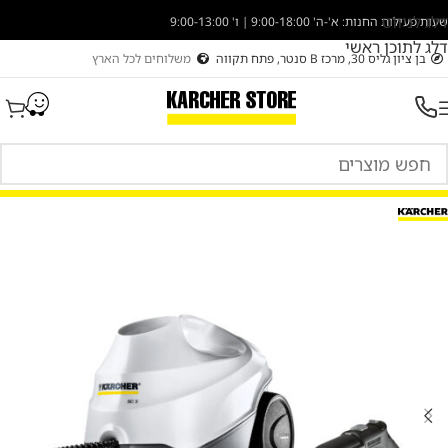
דלג לניווט
שעות פעילות החנות: א'-ה' 9:00-18:00 | ו' 9:00-13:00
דלג לתוכן ראשי
בן ציון גליס 30, מרכז B סנטר, פתח תקווה
משלוחים לכל הארץ